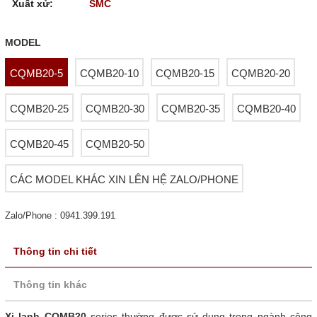
Xuất xử:
SMC
MODEL
CQMB20-5
CQMB20-10
CQMB20-15
CQMB20-20
CQMB20-25
CQMB20-30
CQMB20-35
CQMB20-40
CQMB20-45
CQMB20-50
CÁC MODEL KHÁC XIN LÊN HỆ ZALO/PHONE
Zalo/Phone : 0941.399.191
Thông tin chi tiết
Thông tin khác
Xi lanh CQMB20
series thường được sử dụng trong ngành công