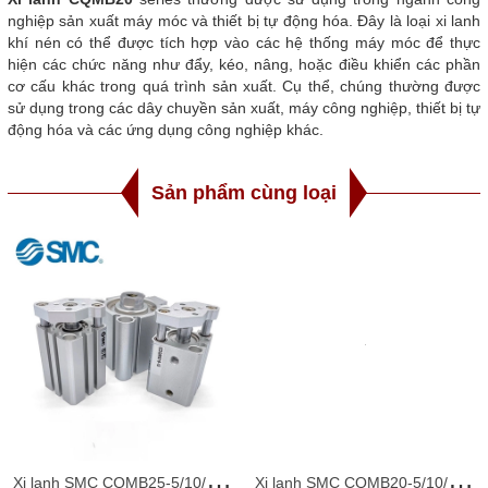
nghiệp sản xuất máy móc và thiết bị tự động hóa. Đây là loại xi lanh
khí nén có thể được tích hợp vào các hệ thống máy móc để thực
hiện các chức năng như đẩy, kéo, nâng, hoặc điều khiển các phần
cơ cấu khác trong quá trình sản xuất. Cụ thể, chúng thường được
sử dụng trong các dây chuyền sản xuất, máy công nghiệp, thiết bị tự
động hóa và các ứng dụng công nghiệp khác.
Sản phẩm cùng loại
X
i lanh SMC CQMB25-5/10/15/20/25/30/35/40/45/50
X
i lanh SMC CQMB20-5/10/15/20/25/30/35/40/45/50