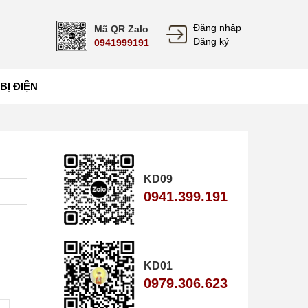
Đăng nhập
Mã QR Zalo
Đăng ký
0941999191
 BỊ ĐIỆN
KD09
0941.399.191
KD01
0979.306.623