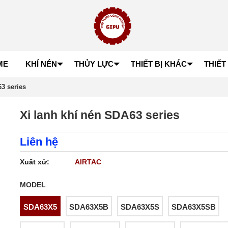
ME
KHÍ NÉN
THỦY LỰC
THIẾT BỊ KHÁC
THIẾT
3 series
Xi lanh khí nén SDA63 series
Liên hệ
Xuất xử:
AIRTAC
MODEL
SDA63X5
SDA63X5B
SDA63X5S
SDA63X5SB