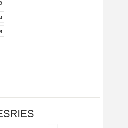
B
B
B
ESRIES