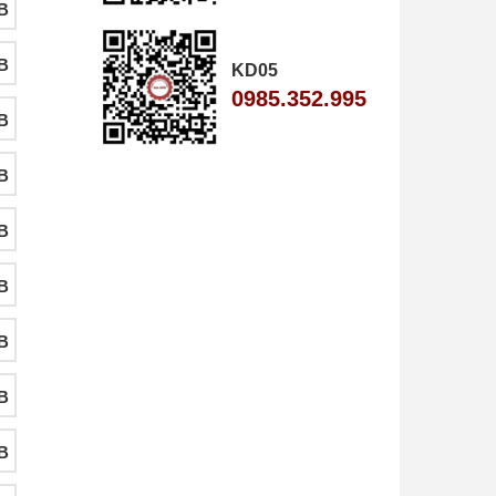
B
B
KD05
0985.352.995
B
B
B
B
B
B
B