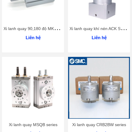
X
i lanh quay 90,180 độ MKB12/16 series
X
i lanh quay khí nén ACK Series
Liên hệ
Liên hệ
Xi lanh quay MSQB series
Xi lanh quay CRB2BW series