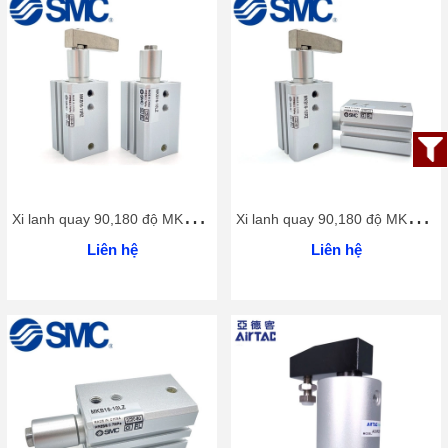
X
i lanh quay 90,180 độ MKB25 series
X
i lanh quay 90,180 độ MKB20 series
Liên hệ
Liên hệ