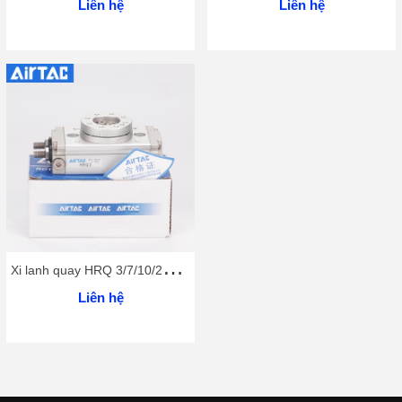
Liên hệ
Liên hệ
X
i lanh quay HRQ 3/7/10/20/30/50/70A
Liên hệ