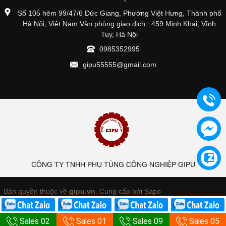
Số 105 hẻm 99/47/6 Đức Giang, Phường Việt Hưng, Thành phố
Hà Nội, Việt Nam Văn phòng giao dịch : 459 Minh Khai, Vĩnh
Tuy, Hà Nội
0985352995
gipu55555@gmail.com
CÔNG TY TNHH PHỤ TÙNG CÔNG NGHIỆP GIPU
Bản quyền thuộc về
gipu.vn
.
Cung cấp bởi Sapo
Sales 02
Sales 01
Sales 09
Sales 05