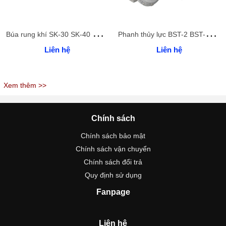
B
úa rung khí SK-30 SK-40 SK-60 SK-80 SK-100
P
hanh thủy lực BST-2 BST-4 BST-3
Liên hệ
Liên hệ
Xem thêm >>
Chính sách
Chính sách bảo mật
Chính sách vận chuyển
Chính sách đổi trả
Quy định sử dụng
Fanpage
Liên hệ